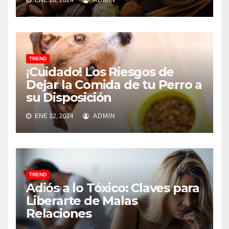
TREND
¡Cuidado! Los Riesgos de
Dejar la Comida de tu Perro a
su Disposición
ENE 12, 2024
ADMIN
TREND
Adiós a lo Tóxico: Claves para
Liberarte de Malas
Relaciones