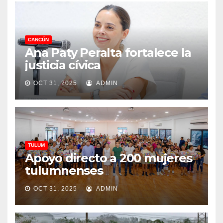
CANCÚN
Ana Paty Peralta fortalece la
justicia cívica
OCT 31, 2025
ADMIN
TULUM
Apoyo directo a 200 mujeres
tulumnenses
OCT 31, 2025
ADMIN