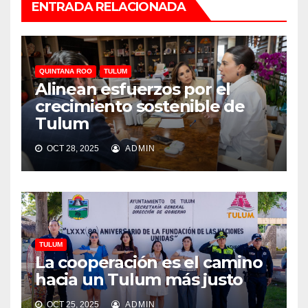
ENTRADA RELACIONADA
QUINTANA ROO
TULUM
Alinean esfuerzos por el
crecimiento sostenible de
Tulum
OCT 28, 2025
ADMIN
TULUM
La cooperación es el camino
hacia un Tulum más justo
OCT 25, 2025
ADMIN