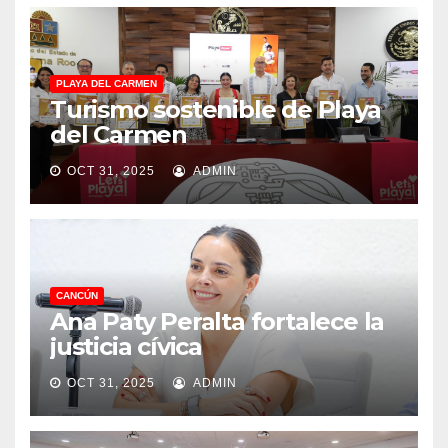
PLAYA DEL CARMEN
Turismo sostenible de Playa
del Carmen
OCT 31, 2025
ADMIN
CANCÚN
Ana Paty Peralta fortalece la
justicia cívica
OCT 31, 2025
ADMIN