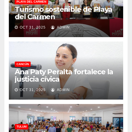
PLAYA DEL CARMEN
Turismo sostenible de Playa
del Carmen
OCT 31, 2025
ADMIN
CANCÚN
Ana Paty Peralta fortalece la
justicia cívica
OCT 31, 2025
ADMIN
TULUM