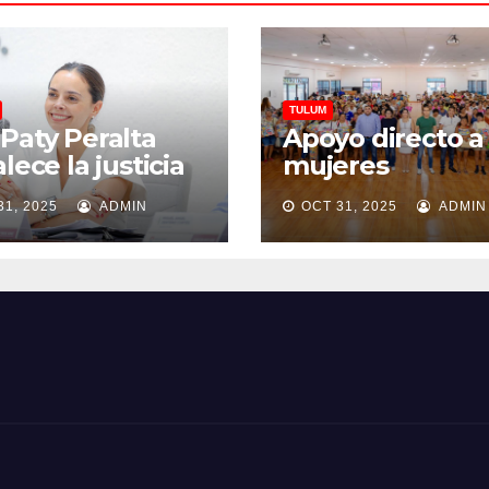
TULUM
Paty Peralta
Apoyo directo a
alece la justicia
mujeres
ca
tulumnenses
31, 2025
ADMIN
OCT 31, 2025
ADMIN