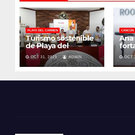
PLAYA DEL CARMEN
CANCÚN
Turismo sostenible
Ana 
de Playa del
fort
Carmen
cívi
OCT 31, 2025
ADMIN
OCT 