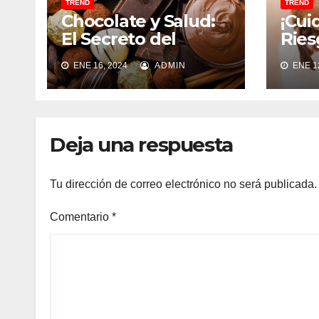
TREND
TREND
Chocolate y Salud:
¡Cui
El Secreto del
Ries
Chocolate Ideal
Comi
ENE 16, 2024
ADMIN
ENE 12
para tu Bienestar
a su
Deja una respuesta
Tu dirección de correo electrónico no será publicada.
Comentario
*