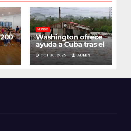
MUNDO
 200
Washington ofrece
ayuda a Cuba tras el
paso del huracán
OCT 30, 2025
ADMIN
Melissa