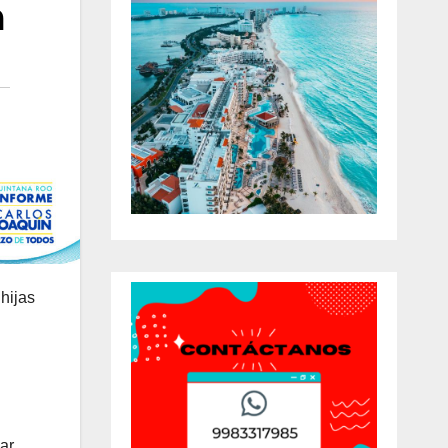
a
hijas
ar