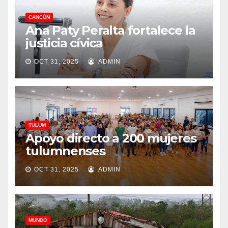
CANCÚN
Ana Paty Peralta fortalece la
justicia cívica
OCT 31, 2025
ADMIN
TULUM
Apoyo directo a 200 mujeres
tulumnenses
OCT 31, 2025
ADMIN
MUNDO