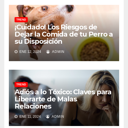
TREND
¡Cuidado! Los Riesgos de
Dejar la Comida de tu Perro a
su Disposición
ENE 12, 2024
ADMIN
TREND
Adiós a lo Tóxico: Claves para
Liberarte de Malas
Relaciones
ENE 11, 2024
ADMIN