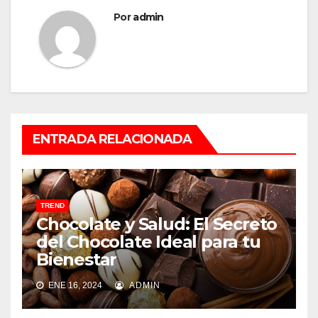
Por
admin
ENTRADA RELACIONADA
TREND
Chocolate y Salud: El Secreto
del Chocolate Ideal para tu
Bienestar
ENE 16, 2024
ADMIN