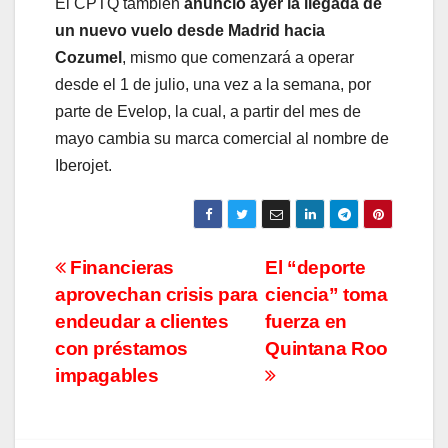
El CPTQ también
anunció ayer la llegada de
un nuevo vuelo desde Madrid hacia
Cozumel
, mismo que comenzará a operar
desde el 1 de julio, una vez a la semana, por
parte de Evelop, la cual, a partir del mes de
mayo cambia su marca comercial al nombre de
Iberojet.
Navegación
Financieras
El “deporte
aprovechan crisis para
ciencia” toma
de
endeudar a clientes
fuerza en
entradas
con préstamos
Quintana Roo
impagables