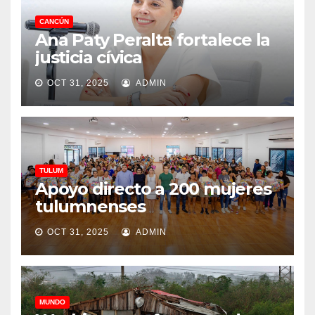
CANCÚN
Ana Paty Peralta fortalece la
justicia cívica
OCT 31, 2025
ADMIN
TULUM
Apoyo directo a 200 mujeres
tulumnenses
OCT 31, 2025
ADMIN
MUNDO