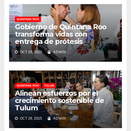
QUINTANA ROO
Gobierno de Quintana Roo
transforma vidas con
entrega de prótesis
OCT 28, 2025
ADMIN
QUINTANA ROO
TULUM
Alinean esfuerzos por el
crecimiento sostenible de
Tulum
OCT 28, 2025
ADMIN