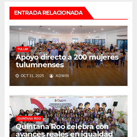
ENTRADA RELACIONADA
TULUM
Apoyo directo a 200 mujeres
tulumnenses
OCT 31, 2025
ADMIN
QUINTANA ROO
Quintana Roo celebra con
avances reales en igualdad