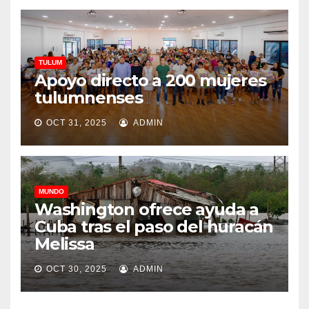
TULUM
Apoyo directo a 200 mujeres
tulumnenses
OCT 31, 2025
ADMIN
MUNDO
Washington ofrece ayuda a
Cuba tras el paso del huracán
Melissa
OCT 30, 2025
ADMIN