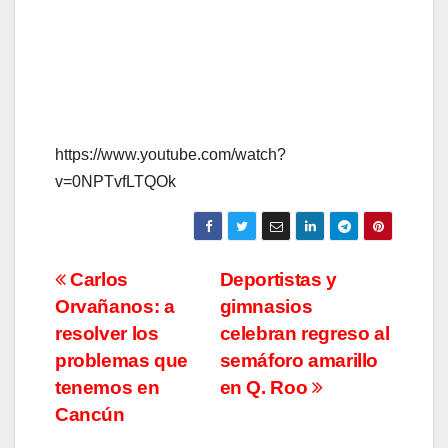
https://www.youtube.com/watch?
v=0NPTvfLTQOk
Navegación
Carlos
Deportistas y
Orvañanos: a
gimnasios
de
resolver los
celebran regreso al
entradas
problemas que
semáforo amarillo
tenemos en
en Q. Roo
Cancún