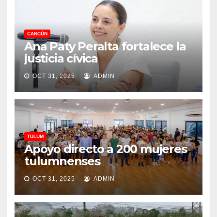
CANCÚN
Ana Paty Peralta fortalece la
justicia cívica
OCT 31, 2025
ADMIN
TULUM
Apoyo directo a 200 mujeres
tulumnenses
OCT 31, 2025
ADMIN