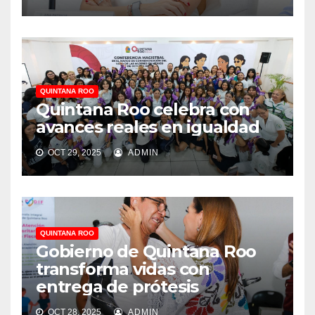
QUINTANA ROO
Quintana Roo celebra con
avances reales en igualdad
OCT 29, 2025
ADMIN
QUINTANA ROO
Gobierno de Quintana Roo
transforma vidas con
entrega de prótesis
OCT 28, 2025
ADMIN