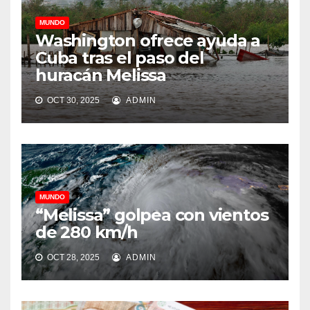
MUNDO
Washington ofrece ayuda a
Cuba tras el paso del
huracán Melissa
OCT 30, 2025
ADMIN
MUNDO
“Melissa” golpea con vientos
de 280 km/h
OCT 28, 2025
ADMIN