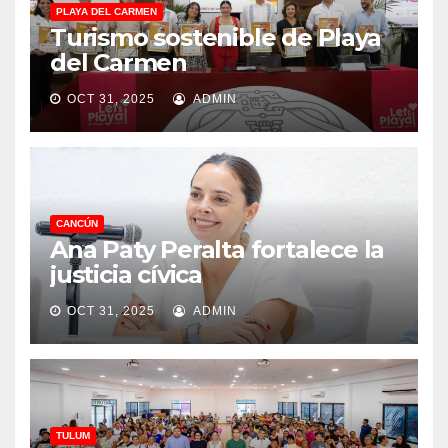
PLAYA DEL CARMEN
Turismo sostenible de Playa
del Carmen
OCT 31, 2025
ADMIN
CANCÚN
Ana Paty Peralta fortalece la
justicia cívica
OCT 31, 2025
ADMIN
TULUM