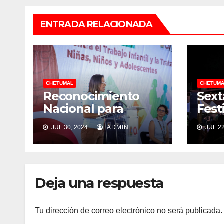
ENTRADA RELACIONADA
CHETUMAL
CHETUMA
Reconocimiento
Sext
Nacional para
Fest
Othón P. Blanco por
en C
JUL 30, 2024
ADMIN
JUL 22
protección infantil
un é
gas
Deja una respuesta
Tu dirección de correo electrónico no será publicada.