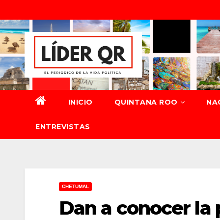
Saltar
al
contenido
INICIO
QUINTANA ROO
NA
ENTREVISTAS
CHETUMAL
Dan a conocer la 