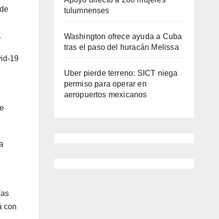
 de
tulumnenses
.
Washington ofrece ayuda a Cuba
tras el paso del huracán Melissa
vid-19
Uber pierde terreno: SICT niega
permiso para operar en
aeropuertos mexicanos
de
la
ías
á con