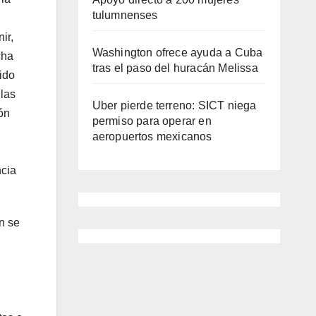
tulumnenses
ir,
Washington ofrece ayuda a Cuba
cha
tras el paso del huracán Melissa
ido
 las
Uber pierde terreno: SICT niega
ón
permiso para operar en
aeropuertos mexicanos
ncia
n se