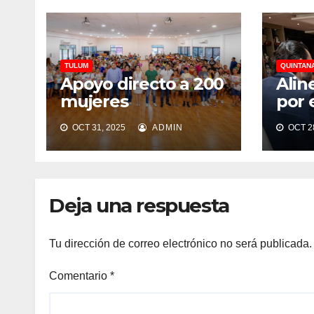
TULUM
QUINTAN
Apoyo directo a 200
Alin
mujeres
por 
tulumnenses
sost
OCT 31, 2025
ADMIN
OCT 28
Tul
Deja una respuesta
Tu dirección de correo electrónico no será publicada.
Comentario
*