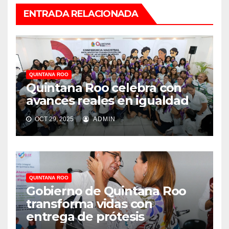
ENTRADA RELACIONADA
QUINTANA ROO
Quintana Roo celebra con
avances reales en igualdad
OCT 29, 2025
ADMIN
QUINTANA ROO
Gobierno de Quintana Roo
transforma vidas con
entrega de prótesis