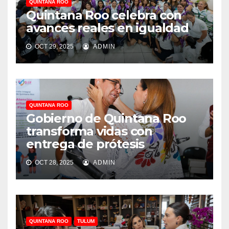
QUINTANA ROO
Quintana Roo celebra con
avances reales en igualdad
OCT 29, 2025
ADMIN
QUINTANA ROO
Gobierno de Quintana Roo
transforma vidas con
entrega de prótesis
OCT 28, 2025
ADMIN
QUINTANA ROO
TULUM