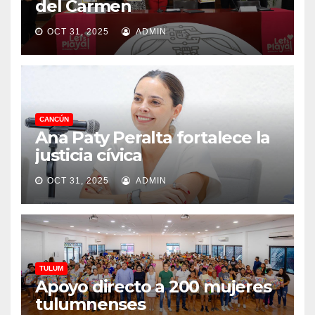
del Carmen
OCT 31, 2025
ADMIN
CANCÚN
Ana Paty Peralta fortalece la
justicia cívica
OCT 31, 2025
ADMIN
TULUM
Apoyo directo a 200 mujeres
tulumnenses