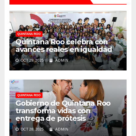
QUINTANA ROO
Quintana Roo celebra con
avances reales en igualdad
OCT 29, 2025
ADMIN
QUINTANA ROO
Gobierno de Quintana Roo
transforma vidas con
entrega de prótesis
OCT 28, 2025
ADMIN