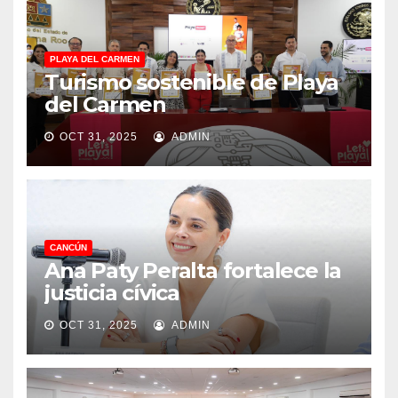
PLAYA DEL CARMEN
Turismo sostenible de Playa
del Carmen
OCT 31, 2025
ADMIN
CANCÚN
Ana Paty Peralta fortalece la
justicia cívica
OCT 31, 2025
ADMIN