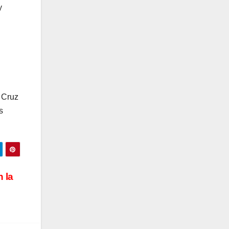
y
o Cruz
s
 la