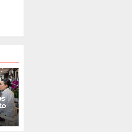
os
to