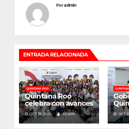
Por
admin
ENTRADA RELACIONADA
QUINTANA ROO
QUINTAN
Quintana Roo
Gobi
celebra con avances
Quin
reales en igualdad
tran
OCT 29, 2025
ADMIN
OCT 28
con 
prót