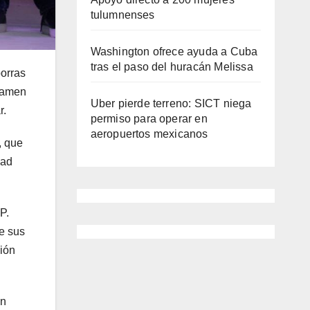
tulumnenses
Washington ofrece ayuda a Cuba
tras el paso del huracán Melissa
porras
rtamen
Uber pierde terreno: SICT niega
r.
permiso para operar en
aeropuertos mexicanos
, que
dad
P.
e sus
ción
ón