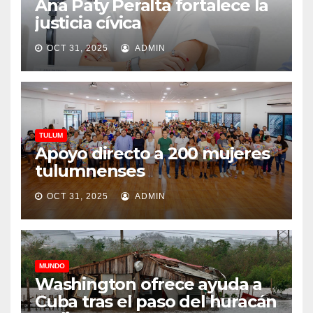
Ana Paty Peralta fortalece la
justicia cívica
OCT 31, 2025
ADMIN
TULUM
Apoyo directo a 200 mujeres
tulumnenses
OCT 31, 2025
ADMIN
MUNDO
Washington ofrece ayuda a
Cuba tras el paso del huracán