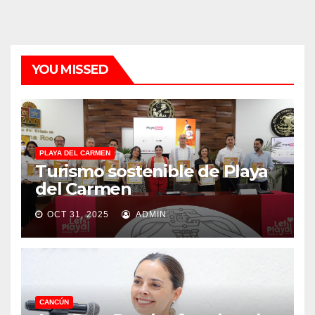
YOU MISSED
PLAYA DEL CARMEN
Turismo sostenible de Playa
del Carmen
OCT 31, 2025
ADMIN
CANCÚN