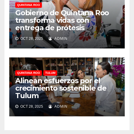
QUINTANA ROO
Gobierno de Quintana Roo
transforma vidas con
entrega de prótesis
OCT 28, 2025
ADMIN
QUINTANA ROO
TULUM
Alinean esfuerzos por el
crecimiento sostenible de
Tulum
OCT 28, 2025
ADMIN