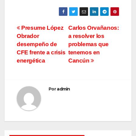
Navegación
Presume López
Carlos Orvañanos:
Obrador
a resolver los
de
desempeño de
problemas que
entradas
CFE frente a crisis
tenemos en
energética
Cancún
Por
admin