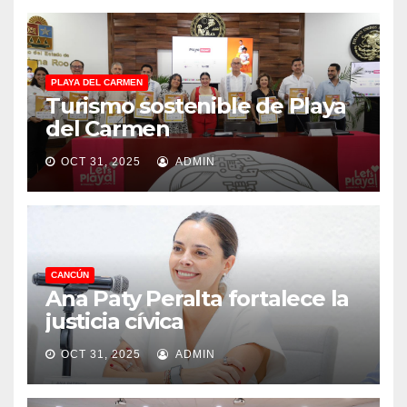
PLAYA DEL CARMEN
Turismo sostenible de Playa
del Carmen
OCT 31, 2025
ADMIN
CANCÚN
Ana Paty Peralta fortalece la
justicia cívica
OCT 31, 2025
ADMIN