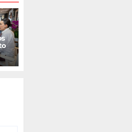
os
to