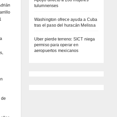
Adrián
tulumnenses
rrillo
1
Washington ofrece ayuda a Cuba
tras el paso del huracán Melissa
ma
Uber pierde terreno: SICT niega
permiso para operar en
aeropuertos mexicanos
s,
en
s de