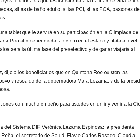
poyos funcionales que les transformará la calidad de vida, entre
ruedas, sillas de baño adulto, sillas PCI, sillas PCA, bastones d
os.
 tablet que le servirá en su participación en la Olimpiada de
na Roo al obtener medalla de oro en el estado y plata a nivel
aloa será la última fase del preselectivo y de ganar viajaría al
ez, dijo a los beneficiarios que en Quintana Roo existen las
apoyo y respaldo de la gobernadora Mara Lezama, y de la presi
nosa.
stiones con mucho empeño para ustedes en un ir y venir a la C
ria del Sistema DIF, Verónica Lezama Espinosa; la presidenta
a Peña; el secretario de Salud, Flavio Carlos Rosado; Claudia