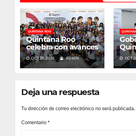
QUINTANA ROO
QUINTAN
Quintana Roo
Gobi
celebra con avances
Quin
reales en igualdad
tran
OCT 29, 2025
ADMIN
OCT 28
con 
prót
Deja una respuesta
Tu dirección de correo electrónico no será publicada.
Comentario
*