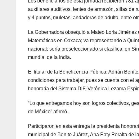
Los beneficiarios de esta jornada recibieron 781 a
auxiliares auditivos, lentes de armazón, sillas de 
y 4 puntos, muletas, andaderas de adulto, entre otr
La Gobernadora obsequió a Mateo Loría Jiménez una
Matemáticas en Oaxaca; va representando a Quinta
nacional; sería preseleccionado si clasifica; en Sin
mundial de la India.
El titular de la Beneficencia Pública, Adrián Benít
condiciones para trabajar, pues se cuenta con el 
honoraria del Sistema DIF, Verónica Lezama Espi
“Lo que entregamos hoy son logros colectivos, ge
de México” afirmó.
Participaron en esta entrega la presidenta honora
municipal de Benito Juárez, Ana Paty Peralta de l