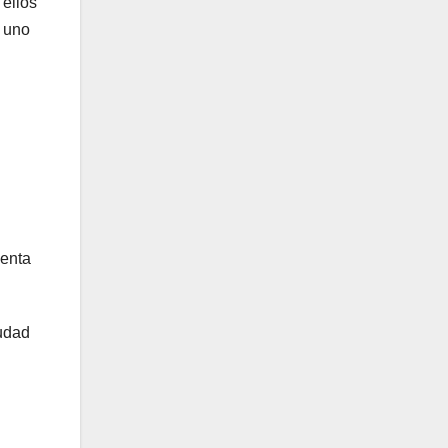
 ellos
e uno
denta
iudad