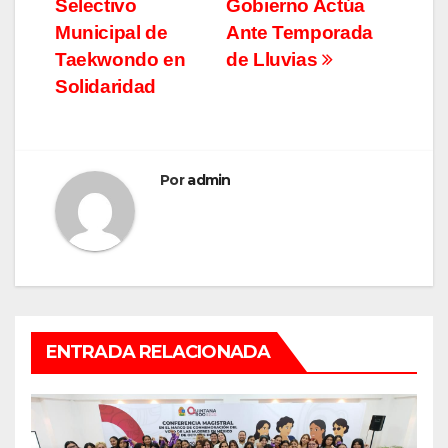
Selectivo
Gobierno Actúa
entradas
Municipal de
Ante Temporada
Taekwondo en
de Lluvias
Solidaridad
Por
admin
ENTRADA RELACIONADA