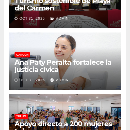
Turismo sostenible de Playa
del Carmen
OCT 31, 2025
ADMIN
CANCÚN
Ana Paty Peralta fortalece la
justicia cívica
OCT 31, 2025
ADMIN
TULUM
Apoyo directo a 200 mujeres