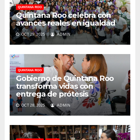
QUINTANA ROO
Quintana Roo celebra con
avances reales en igualdad
OCT 29, 2025
ADMIN
QUINTANA ROO
Gobierno de Quintana Roo
transforma vidas con
entrega de prótesis
OCT 28, 2025
ADMIN