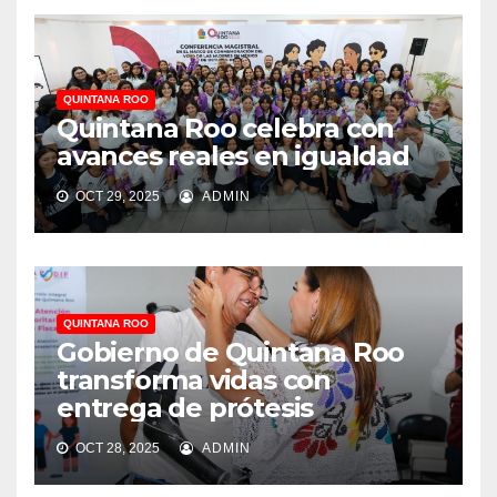
QUINTANA ROO
Quintana Roo celebra con
avances reales en igualdad
OCT 29, 2025
ADMIN
QUINTANA ROO
Gobierno de Quintana Roo
transforma vidas con
entrega de prótesis
OCT 28, 2025
ADMIN