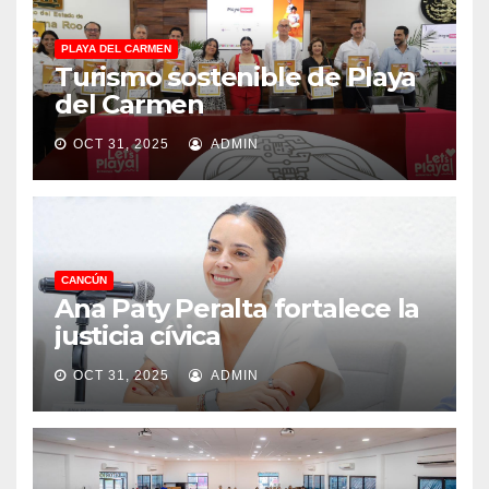
PLAYA DEL CARMEN
Turismo sostenible de Playa
del Carmen
OCT 31, 2025
ADMIN
CANCÚN
Ana Paty Peralta fortalece la
justicia cívica
OCT 31, 2025
ADMIN