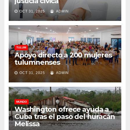
justicia cívica
OCT 31, 2025
ADMIN
TULUM
Apoyo directo a 200 mujeres
tulumnenses
OCT 31, 2025
ADMIN
MUNDO
Washington ofrece ayuda a
Cuba tras el paso del huracán
Melissa