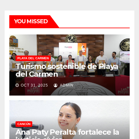
YOU MISSED
PLAYA DEL CARMEN
Turismo sostenible de Playa
del Carmen
OCT 31, 2025
ADMIN
CANCÚN
Ana Paty Peralta fortalece la