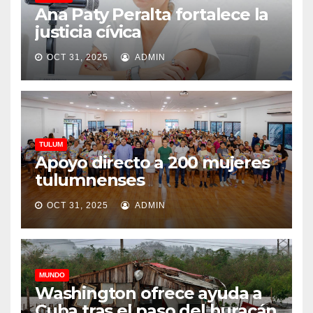
Ana Paty Peralta fortalece la
justicia cívica
OCT 31, 2025
ADMIN
TULUM
Apoyo directo a 200 mujeres
tulumnenses
OCT 31, 2025
ADMIN
MUNDO
Washington ofrece ayuda a
Cuba tras el paso del huracán