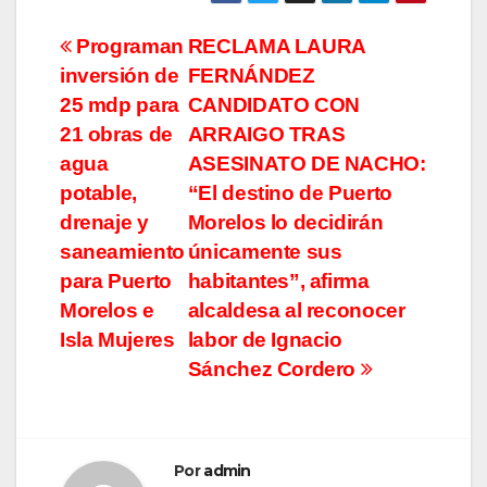
Navegación
Programan
RECLAMA LAURA
inversión de
FERNÁNDEZ
de
25 mdp para
CANDIDATO CON
entradas
21 obras de
ARRAIGO TRAS
agua
ASESINATO DE NACHO:
potable,
“El destino de Puerto
drenaje y
Morelos lo decidirán
saneamiento
únicamente sus
para Puerto
habitantes”, afirma
Morelos e
alcaldesa al reconocer
Isla Mujeres
labor de Ignacio
Sánchez Cordero
Por
admin