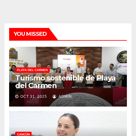
YOU MISSED
PLAYA DEL CARMEN
Turismo sostenible de Playa
del Carmen
OCT 31, 2025
ADMIN
CANCÚN