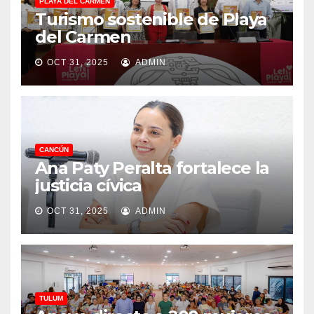
PLAYA DEL CARMEN
Turismo sostenible de Playa
del Carmen
OCT 31, 2025
ADMIN
CANCÚN
Ana Paty Peralta fortalece la
justicia cívica
OCT 31, 2025
ADMIN
TULUM