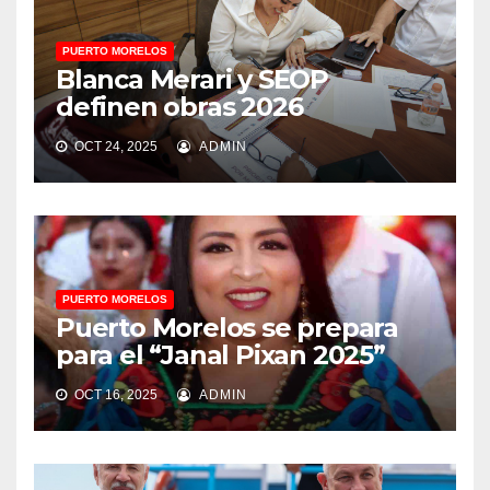
PUERTO MORELOS
Blanca Merari y SEOP
definen obras 2026
OCT 24, 2025
ADMIN
PUERTO MORELOS
Puerto Morelos se prepara
para el “Janal Pixan 2025”
OCT 16, 2025
ADMIN