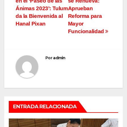
en el ‘Paseo de las
se Renueva:
de
Ánimas 2023’: Tulum
Aprueban
entradas
da la Bienvenida al
Reforma para
Hanal Pixan
Mayor
Funcionalidad
Por
admin
ENTRADA RELACIONADA