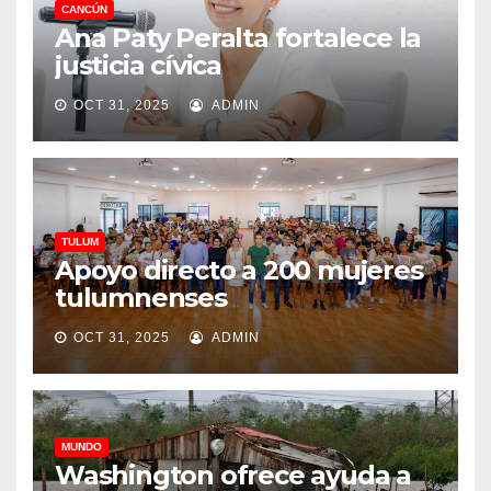
CANCÚN
Ana Paty Peralta fortalece la
justicia cívica
OCT 31, 2025
ADMIN
TULUM
Apoyo directo a 200 mujeres
tulumnenses
OCT 31, 2025
ADMIN
MUNDO
Washington ofrece ayuda a