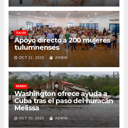
TULUM
Apoyo directo a 200 mujeres
tulumnenses
OCT 31, 2025
ADMIN
MUNDO
Washington ofrece ayuda a
Cuba tras el paso del huracán
Melissa
OCT 30, 2025
ADMIN