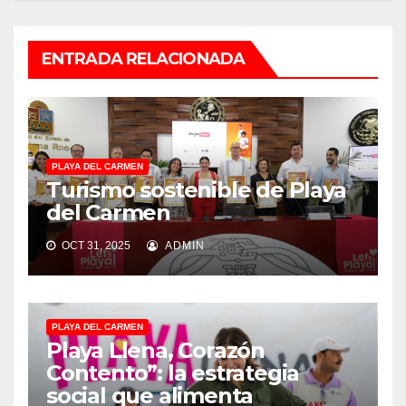
ENTRADA RELACIONADA
PLAYA DEL CARMEN
Turismo sostenible de Playa
del Carmen
OCT 31, 2025
ADMIN
PLAYA DEL CARMEN
Playa Llena, Corazón
Contento”: la estrategia
social que alimenta