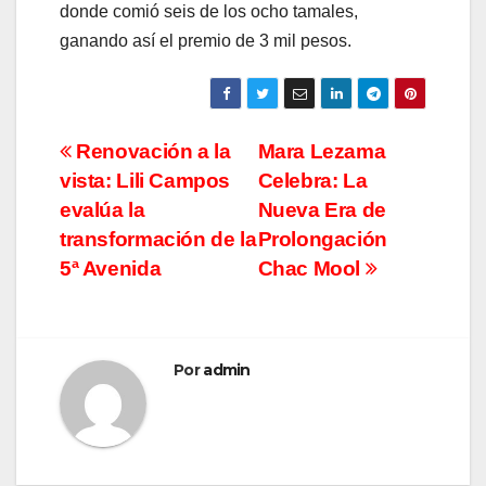
donde comió seis de los ocho tamales,
ganando así el premio de 3 mil pesos.
Navegación
Renovación a la
Mara Lezama
vista: Lili Campos
Celebra: La
de
evalúa la
Nueva Era de
entradas
transformación de la
Prolongación
5ª Avenida
Chac Mool
Por
admin