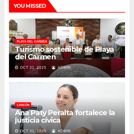
YOU MISSED
PLAYA DEL CARMEN
Turismo sostenible de Playa
del Carmen
OCT 31, 2025
ADMIN
CANCÚN
Ana Paty Peralta fortalece la
justicia cívica
OCT 31, 2025
ADMIN