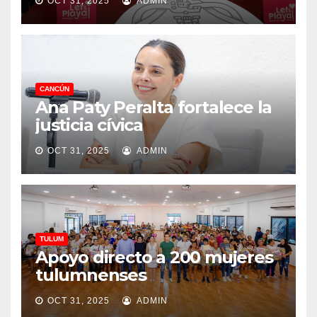
OCT 31, 2025
ADMIN
CANCÚN
Ana Paty Peralta fortalece la
justicia cívica
OCT 31, 2025
ADMIN
TULUM
Apoyo directo a 200 mujeres
tulumnenses
OCT 31, 2025
ADMIN