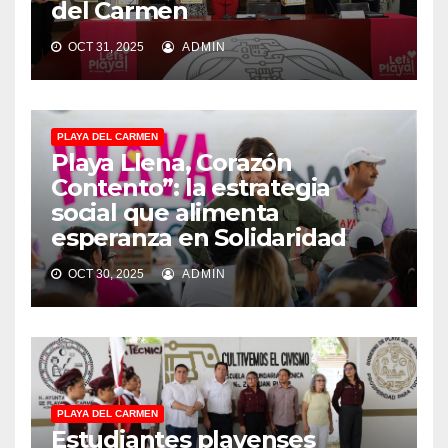
del Carmen
OCT 31, 2025
ADMIN
PLAYA DEL CARMEN
Playa Llena, Corazón
Contento”: la estrategia
social que alimenta
esperanza en Solidaridad
OCT 30, 2025
ADMIN
PLAYA DEL CARMEN
Estudiantes playenses