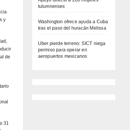
tulumnenses
icia
s y
Washington ofrece ayuda a Cuba
tras el paso del huracán Melissa
dad,
Uber pierde terreno: SICT niega
nducir
permiso para operar en
aeropuertos mexicanos
al de
tario
onal
lo 31