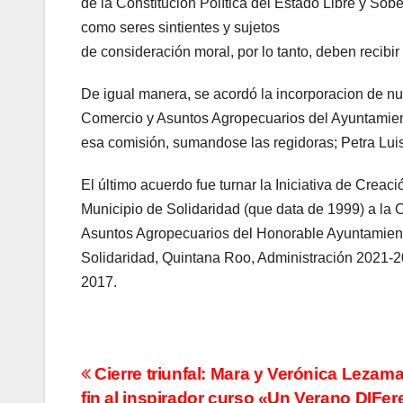
de la Constitución Política del Estado Libre y So
como seres sintientes y sujetos
de consideración moral, por lo tanto, deben recibir
De igual manera, se acordó la incorporacion de nue
Comercio y Asuntos Agropecuarios del Ayuntamiento
esa comisión, sumandose las regidoras; Petra Luis
El último acuerdo fue turnar la Iniciativa de Cre
Municipio de Solidaridad (que data de 1999) a la C
Asuntos Agropecuarios del Honorable Ayuntamient
Solidaridad, Quintana Roo, Administración 2021-202
2017.
Navegación
Cierre triunfal: Mara y Verónica Lezam
fin al inspirador curso «Un Verano DIFer