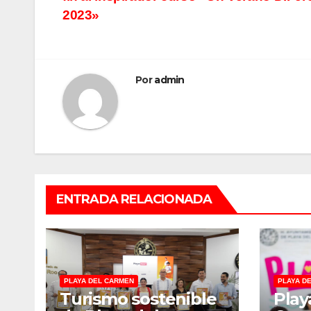
de
2023»
entradas
Por
admin
ENTRADA RELACIONADA
PLAYA DEL CARMEN
PLAYA D
Turismo sostenible
Play