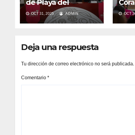
de Playa del
Cora
Carmen
la e
OCT 31, 2025
ADMIN
OCT 30
que 
espe
Soli
Deja una respuesta
Tu dirección de correo electrónico no será publicada.
Comentario
*