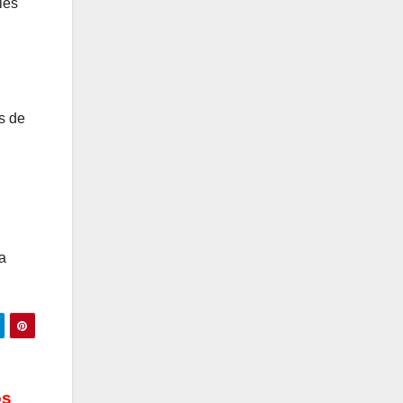
les
s de
a
os