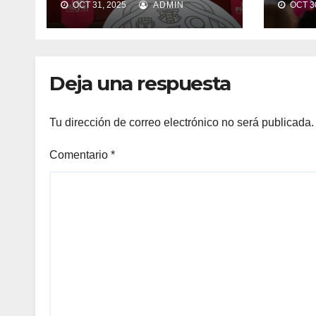
OCT 31, 2025
ADMIN
OCT 30
que 
espe
Soli
Deja una respuesta
Tu dirección de correo electrónico no será publicada.
Comentario
*