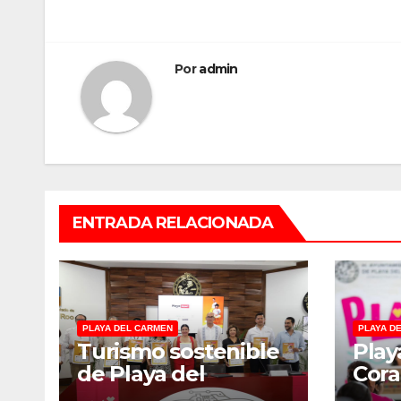
de
entradas
Por
admin
ENTRADA RELACIONADA
PLAYA DEL CARMEN
PLAYA D
Turismo sostenible
Play
de Playa del
Cora
Carmen
la e