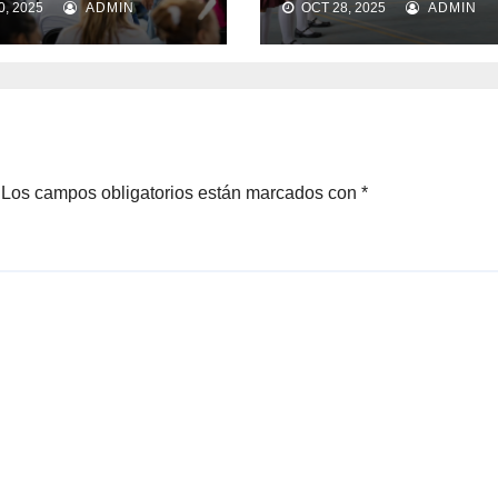
, 2025
ADMIN
OCT 28, 2025
ADMIN
alimenta
patrios
ranza en
daridad
Los campos obligatorios están marcados con
*