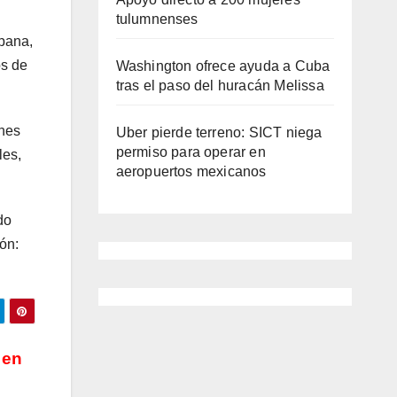
tulumnenses
upana,
os de
Washington ofrece ayuda a Cuba
tras el paso del huracán Melissa
unes
Uber pierde terreno: SICT niega
permiso para operar en
les,
aeropuertos mexicanos
do
ón:
 en