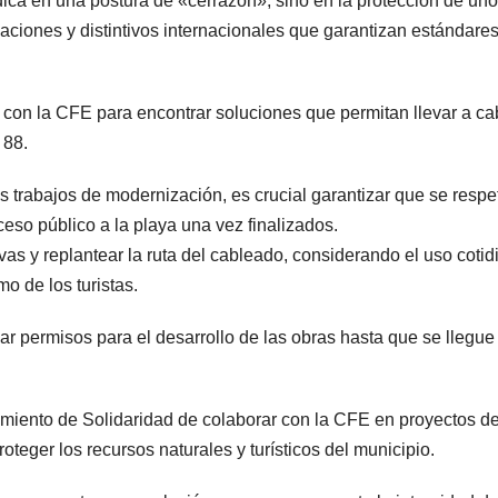
ica en una postura de «cerrazón», sino en la protección de un
icaciones y distintivos internacionales que garantizan estándare
o con la CFE para encontrar soluciones que permitan llevar a ca
 88.
s trabajos de modernización, es crucial garantizar que se respe
ceso público a la playa una vez finalizados.
vas y replantear la ruta del cableado, considerando el uso cotid
mo de los turistas.
gar permisos para el desarrollo de las obras hasta que se llegue
miento de Solidaridad de colaborar con la CFE en proyectos d
teger los recursos naturales y turísticos del municipio.