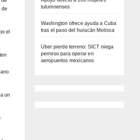
o de
tulumnenses
s de
Washington ofrece ayuda a Cuba
tras el paso del huracán Melissa
bo el
Uber pierde terreno: SICT niega
permiso para operar en
ten
aeropuertos mexicanos
iano
 a un
e