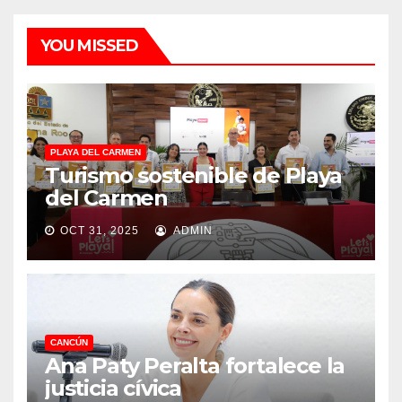
YOU MISSED
PLAYA DEL CARMEN
Turismo sostenible de Playa
del Carmen
OCT 31, 2025
ADMIN
CANCÚN
Ana Paty Peralta fortalece la
justicia cívica