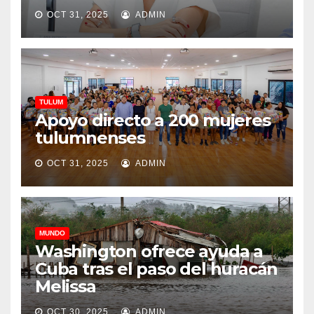
OCT 31, 2025
ADMIN
TULUM
Apoyo directo a 200 mujeres
tulumnenses
OCT 31, 2025
ADMIN
MUNDO
Washington ofrece ayuda a
Cuba tras el paso del huracán
Melissa
OCT 30, 2025
ADMIN