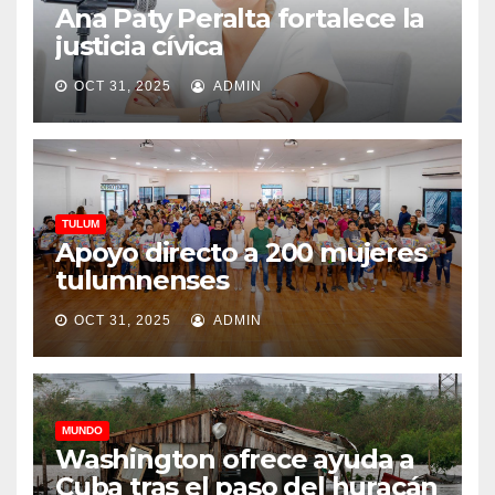
Ana Paty Peralta fortalece la
justicia cívica
OCT 31, 2025
ADMIN
TULUM
Apoyo directo a 200 mujeres
tulumnenses
OCT 31, 2025
ADMIN
MUNDO
Washington ofrece ayuda a
Cuba tras el paso del huracán