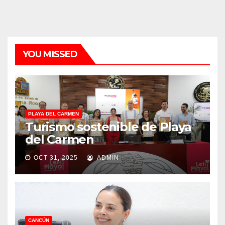
YOU MISSED
PLAYA DEL CARMEN
Turismo sostenible de Playa
del Carmen
OCT 31, 2025
ADMIN
CANCÚN