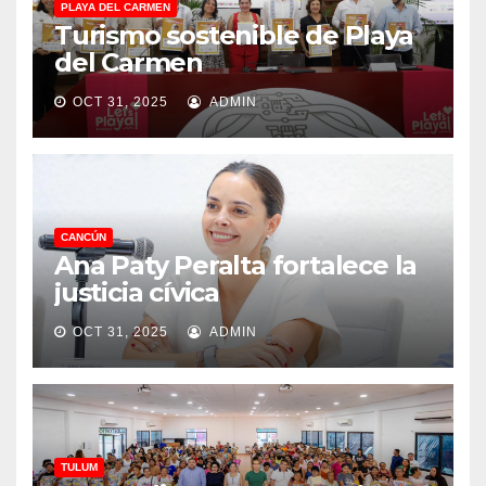
PLAYA DEL CARMEN
Turismo sostenible de Playa
del Carmen
OCT 31, 2025
ADMIN
CANCÚN
Ana Paty Peralta fortalece la
justicia cívica
OCT 31, 2025
ADMIN
TULUM