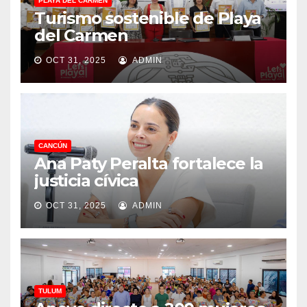
PLAYA DEL CARMEN
Turismo sostenible de Playa
del Carmen
OCT 31, 2025
ADMIN
CANCÚN
Ana Paty Peralta fortalece la
justicia cívica
OCT 31, 2025
ADMIN
TULUM