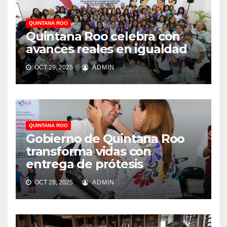
QUINTANA ROO
Quintana Roo celebra con
avances reales en igualdad
OCT 29, 2025
ADMIN
QUINTANA ROO
Gobierno de Quintana Roo
transforma vidas con
entrega de prótesis
OCT 28, 2025
ADMIN