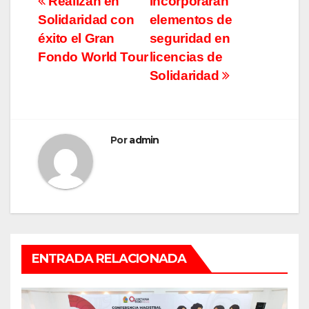
Navegación
Realizan en
Incorporarán
Solidaridad con
elementos de
de
éxito el Gran
seguridad en
entradas
Fondo World Tour
licencias de
Solidaridad
Por
admin
ENTRADA RELACIONADA