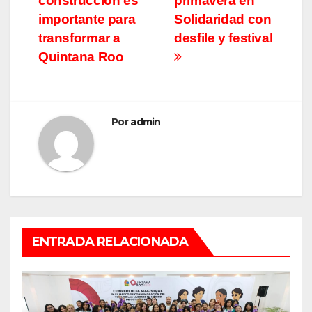
construcción es
primavera en
de
importante para
Solidaridad con
entradas
transformar a
desfile y festival
Quintana Roo
Por
admin
ENTRADA RELACIONADA