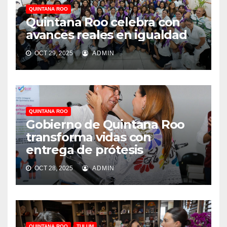
QUINTANA ROO
Quintana Roo celebra con
avances reales en igualdad
OCT 29, 2025
ADMIN
QUINTANA ROO
Gobierno de Quintana Roo
transforma vidas con
entrega de prótesis
OCT 28, 2025
ADMIN
QUINTANA ROO
TULUM