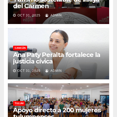
del Carmen
OCT 31, 2025
ADMIN
CANCÚN
Ana Paty Peralta fortalece la
justicia cívica
OCT 31, 2025
ADMIN
TULUM
Apoyo directo a 200 mujeres
tulumnenses