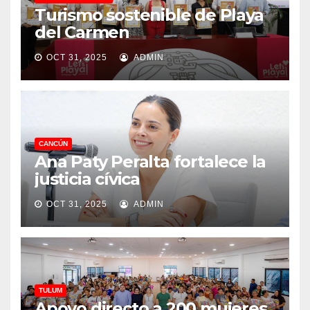
Turismo sostenible de Playa
del Carmen
OCT 31, 2025
ADMIN
CANCÚN
Ana Paty Peralta fortalece la
justicia cívica
OCT 31, 2025
ADMIN
TULUM
Apoyo directo a 200 mujeres