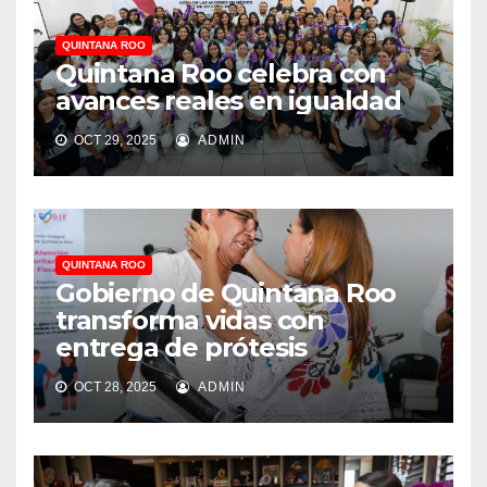
QUINTANA ROO
Quintana Roo celebra con
avances reales en igualdad
OCT 29, 2025
ADMIN
QUINTANA ROO
Gobierno de Quintana Roo
transforma vidas con
entrega de prótesis
OCT 28, 2025
ADMIN