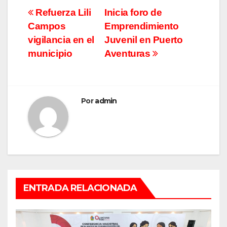
Navegación
Refuerza Lili
Inicia foro de
Campos
Emprendimiento
de
vigilancia en el
Juvenil en Puerto
entradas
municipio
Aventuras
Por
admin
ENTRADA RELACIONADA