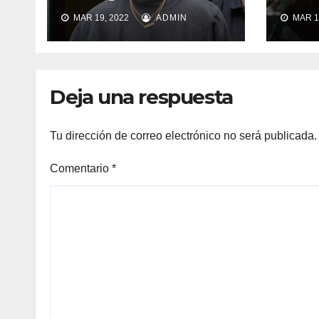
Instagram
fest
MAR 19, 2022
ADMIN
MAR 1
suspende su
cum
cuenta
Deja una respuesta
Tu dirección de correo electrónico no será publicada.
Comentario
*