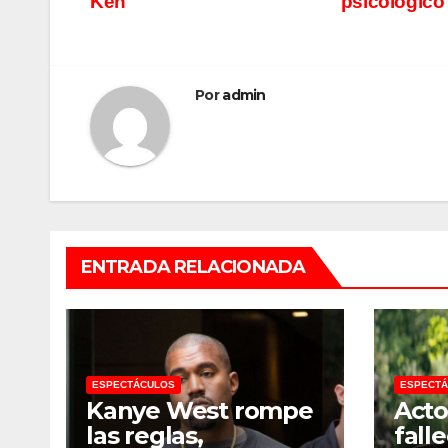
Ken
psicológic
de
entradas
Por
admin
ENTRADA RELACIONADA
ESPECTÁCULOS
ESPECT
Kanye West rompe
Acto
las reglas,
fall