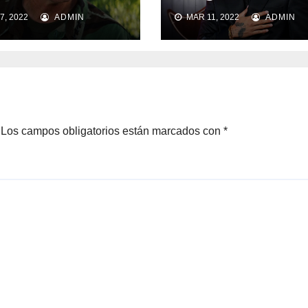
ejar su
Rappi
7, 2022
ADMIN
MAR 11, 2022
ADMIN
pleaños
Los campos obligatorios están marcados con
*