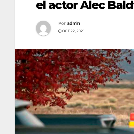
el actor Alec Bal
Por
admin
OCT 22, 2021