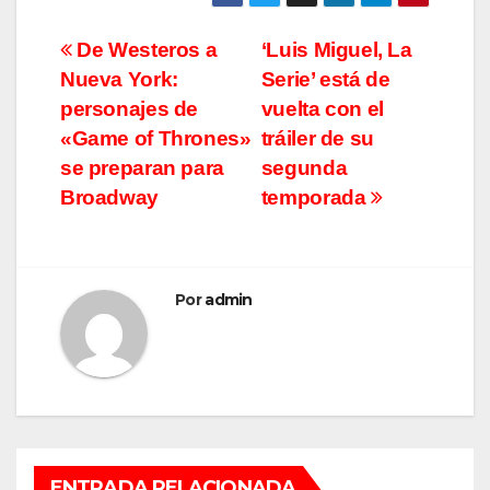
Navegación
De Westeros a
‘Luis Miguel, La
Nueva York:
Serie’ está de
de
personajes de
vuelta con el
entradas
«Game of Thrones»
tráiler de su
se preparan para
segunda
Broadway
temporada
Por
admin
ENTRADA RELACIONADA