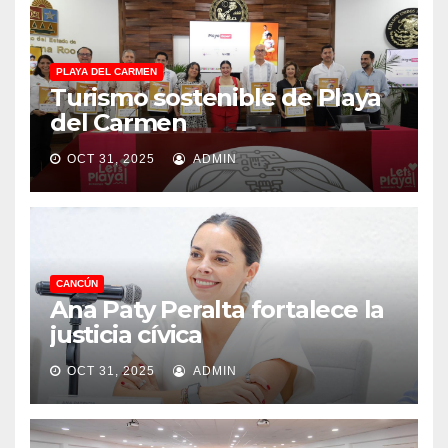
PLAYA DEL CARMEN
Turismo sostenible de Playa
del Carmen
OCT 31, 2025
ADMIN
CANCÚN
Ana Paty Peralta fortalece la
justicia cívica
OCT 31, 2025
ADMIN