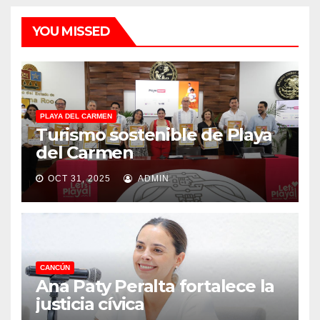
YOU MISSED
PLAYA DEL CARMEN
Turismo sostenible de Playa
del Carmen
OCT 31, 2025
ADMIN
CANCÚN
Ana Paty Peralta fortalece la
justicia cívica