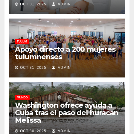
OCT 31, 2025
ADMIN
TULUM
Apoyo directo a 200 mujeres
tulumnenses
OCT 31, 2025
ADMIN
MUNDO
Washington ofrece ayuda a
Cuba tras el paso del huracán
Melissa
OCT 30, 2025
ADMIN