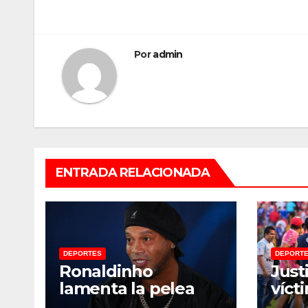
de
entradas
Por
admin
ENTRADA RELACIONADA
DEPORTES
DEPORT
Ronaldinho
Justi
lamenta la pelea
víct
entre Querétaro vs
Corr