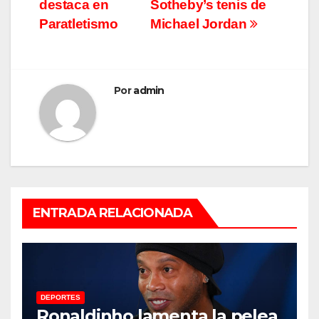
destaca en
Sotheby’s tenis de
de
Paratletismo
Michael Jordan
entradas
Por
admin
ENTRADA RELACIONADA
DEPORTES
Ronaldinho lamenta la pelea