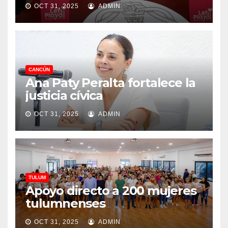
OCT 31, 2025
ADMIN
CANCÚN
Ana Paty Peralta fortalece la
justicia cívica
OCT 31, 2025
ADMIN
TULUM
Apoyo directo a 200 mujeres
tulumnenses
OCT 31, 2025
ADMIN