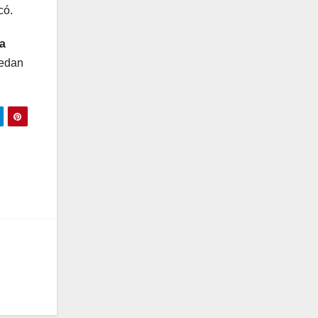
có.
la
uedan