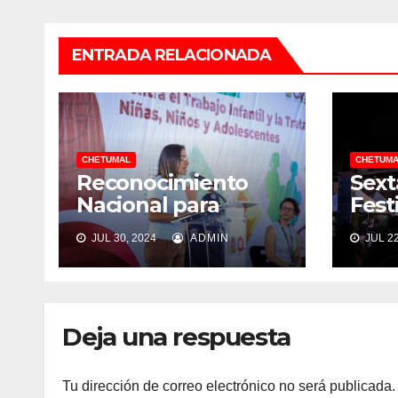
ENTRADA RELACIONADA
CHETUMAL
CHETUMA
Reconocimiento
Sext
Nacional para
Fest
Othón P. Blanco por
en C
JUL 30, 2024
ADMIN
JUL 22
protección infantil
un é
gas
Deja una respuesta
Tu dirección de correo electrónico no será publicada.