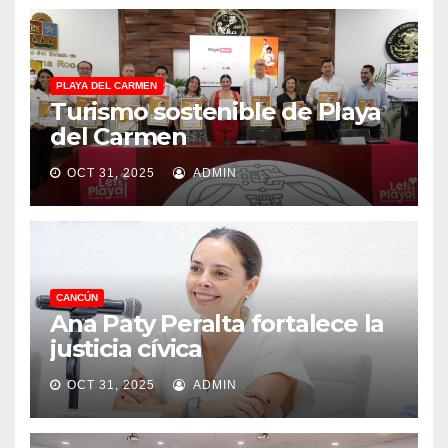
PLAYA DEL CARMEN
Turismo sostenible de Playa
del Carmen
OCT 31, 2025
ADMIN
CANCÚN
Ana Paty Peralta fortalece la
justicia cívica
OCT 31, 2025
ADMIN