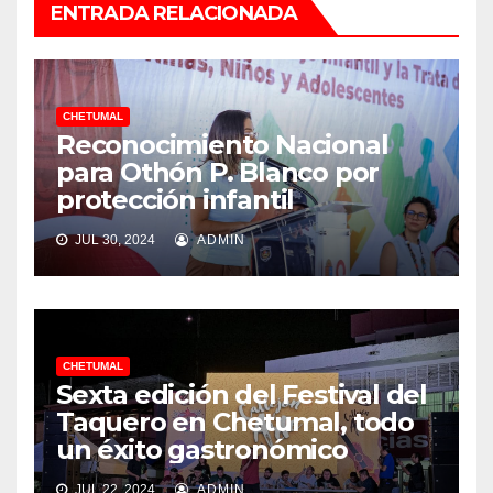
ENTRADA RELACIONADA
CHETUMAL
Reconocimiento Nacional
para Othón P. Blanco por
protección infantil
JUL 30, 2024
ADMIN
CHETUMAL
Sexta edición del Festival del
Taquero en Chetumal, todo
un éxito gastronómico
JUL 22, 2024
ADMIN