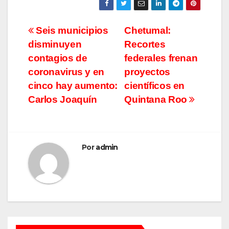
Navegación
Seis municipios
Chetumal:
disminuyen
Recortes
de
contagios de
federales frenan
entradas
coronavirus y en
proyectos
cinco hay aumento:
científicos en
Carlos Joaquín
Quintana Roo
Por
admin