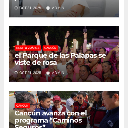
OCT 31, 2025
ADMIN
BENITO JUÁREZ
CANCÚN
el Parque de las Palapas se
viste de rosa
OCT 21, 2025
ADMIN
CANCÚN
Cancún avanza con el
programa “Caminos
Seguros”