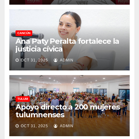
CANCÚN
Ana Paty Peralta fortalece la
justicia cívica
OCT 31, 2025
ADMIN
TULUM
Apoyo directo a 200 mujeres
tulumnenses
OCT 31, 2025
ADMIN