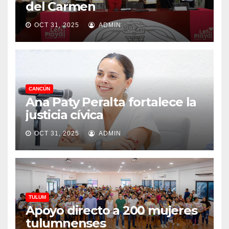
del Carmen
OCT 31, 2025
ADMIN
CANCÚN
Ana Paty Peralta fortalece la
justicia cívica
OCT 31, 2025
ADMIN
TULUM
Apoyo directo a 200 mujeres
tulumnenses