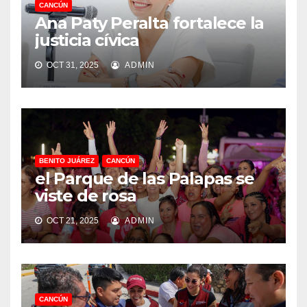
CANCÚN
Ana Paty Peralta fortalece la
justicia cívica
OCT 31, 2025
ADMIN
BENITO JUÁREZ
CANCÚN
el Parque de las Palapas se
viste de rosa
OCT 21, 2025
ADMIN
CANCÚN