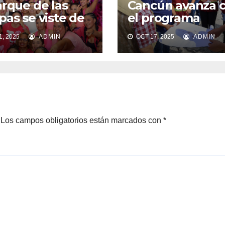
arque de las
Cancún avanza 
pas se viste de
el programa
“Caminos Segur
, 2025
ADMIN
OCT 17, 2025
ADMIN
Los campos obligatorios están marcados con
*