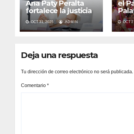
Ana Paty Peralta
el P
fortalece la justicia
Pala
cívica
rosa
OCT 31, 2025
ADMIN
OCT 21
Deja una respuesta
Tu dirección de correo electrónico no será publicada.
Comentario
*