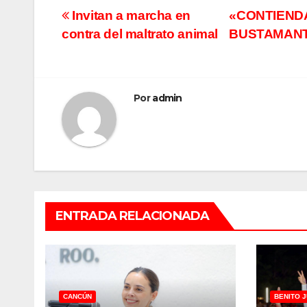
Navegación
Invitan a marcha en
«CONTIEND
contra del maltrato animal
BUSTAMANT
de
entradas
Por
admin
ENTRADA RELACIONADA
CANCÚN
BENITO 