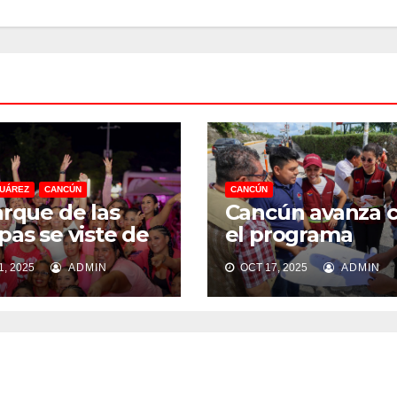
JUÁREZ
CANCÚN
CANCÚN
arque de las
Cancún avanza 
pas se viste de
el programa
“Caminos Segur
, 2025
ADMIN
OCT 17, 2025
ADMIN