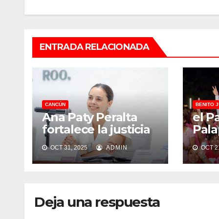
ENTRADA RELACIONADA
CANCÚN
BENITO 
Ana Paty Peralta
el P
fortalece la justicia
Pala
cívica
rosa
OCT 31, 2025
ADMIN
OCT 21
Deja una respuesta