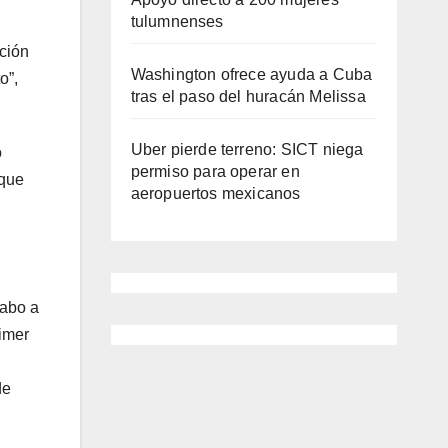
tulumnenses
ción
Washington ofrece ayuda a Cuba
o”,
tras el paso del huracán Melissa
Uber pierde terreno: SICT niega
o
permiso para operar en
 que
aeropuertos mexicanos
cabo a
rimer
de